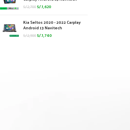
S/.
1,620
S/.
2,700
Kia Seltos 2020 - 2022 Carplay
Android 13 Navitech
S/.
1,740
S/.
2,900