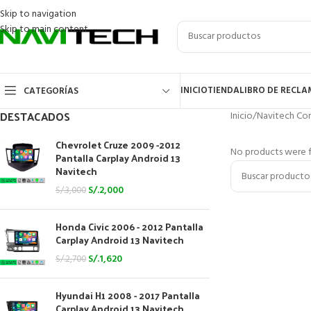
Skip to navigation
Skip to main content
INICIO
TIENDA
LIBRO DE RECL
CATEGORÍAS
DESTACADOS
Inicio
/
Navitech Cor
Chevrolet Cruze 2009 -2012
No products were f
Pantalla Carplay Android 13
Navitech
S/.
2,000
S/.
3,000
Honda Civic 2006 - 2012 Pantalla
Carplay Android 13 Navitech
S/.
1,620
S/.
2,700
Hyundai H1 2008 - 2017 Pantalla
Carplay Android 13 Navitech