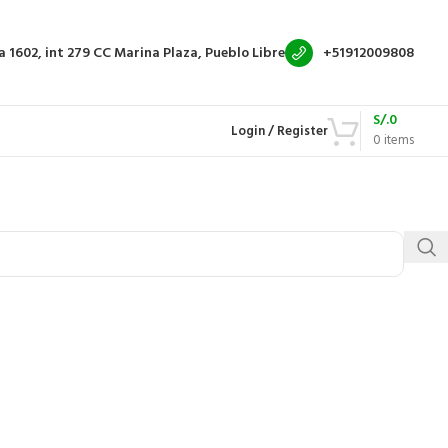
a 1602, int 279
CC Marina Plaza, Pueblo Libre
+51912009808
S/.
0
Login / Register
0
items