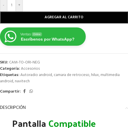
-
+
AGREGAR AL CARRITO
Ventas
Online
Escríbenos por WhatsApp?
SKU:
CAM-TO-ORI-NEG
Categoría:
Accesorios
Etiquetas:
Autoradio android
,
camara de retroceso
,
hilux
,
multimedia
android
,
navitech
Compartir:
DESCRIPCIÓN
Pantalla
Compatible