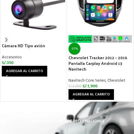
Cámara HD Tipo avión
-37%
Accesorios
Chevrolet Tracker 2012 – 2016
S/.
350
Pantalla Carplay Android 13
Navitech
AGREGAR AL CARRITO
Navitech Core Series
,
Chevrolet
S/.
1,900
S/.
3,000
AGREGAR AL CARRITO
INICIO
TIENDA
LIBRO DE RECLAMACIONES