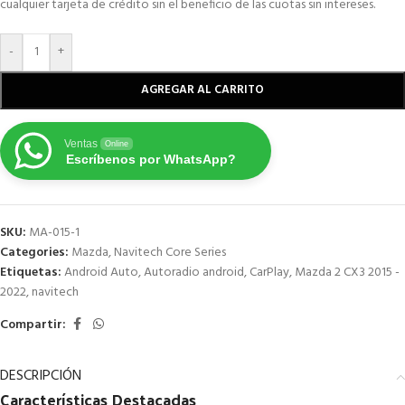
cualquier tarjeta de crédito sin el beneficio de las cuotas sin intereses.
-
+
AGREGAR AL CARRITO
Ventas
Online
Escríbenos por WhatsApp?
SKU:
MA-015-1
Categories:
Mazda
,
Navitech Core Series
Etiquetas:
Android Auto
,
Autoradio android
,
CarPlay
,
Mazda 2 CX3 2015 -
2022
,
navitech
Compartir:
DESCRIPCIÓN
Características
Destacadas