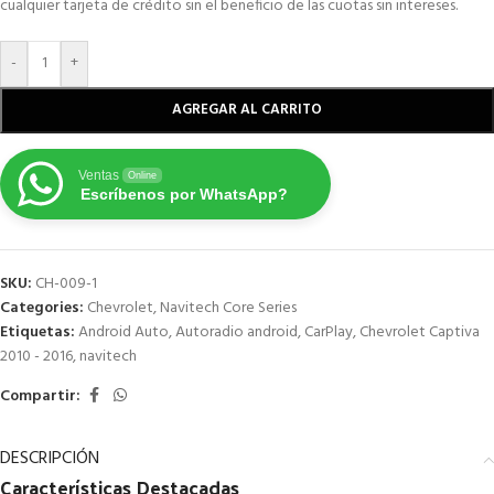
cualquier tarjeta de crédito sin el beneficio de las cuotas sin intereses.
-
+
AGREGAR AL CARRITO
Ventas
Online
Escríbenos por WhatsApp?
SKU:
CH-009-1
Categories:
Chevrolet
,
Navitech Core Series
Etiquetas:
Android Auto
,
Autoradio android
,
CarPlay
,
Chevrolet Captiva
2010 - 2016
,
navitech
Compartir:
DESCRIPCIÓN
Características
Destacadas