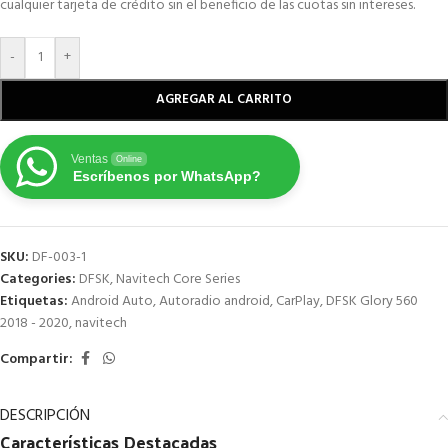
cualquier tarjeta de crédito sin el beneficio de las cuotas sin intereses.
-
+
AGREGAR AL CARRITO
Ventas
Online
Escríbenos por WhatsApp?
SKU:
DF-003-1
Categories:
DFSK
,
Navitech Core Series
Etiquetas:
Android Auto
,
Autoradio android
,
CarPlay
,
DFSK Glory 560
2018 - 2020
,
navitech
Compartir:
DESCRIPCIÓN
Características
Destacadas