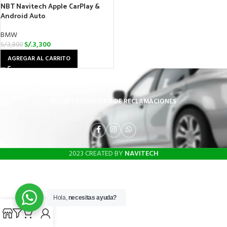
NBT Navitech Apple CarPlay &
Android Auto
BMW
S/.
3,300
S/.
3,800
AGREGAR AL CARRITO
INICIO
TIENDA
LIBRO DE RECLAMACIONES
2023 CREATED BY
NAVITECH
Hola,
necesitas ayuda?