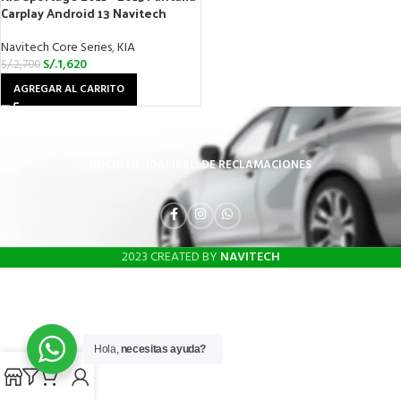
Carplay Android 13 Navitech
Navitech Core Series
,
KIA
S/.
1,620
S/.
2,700
AGREGAR AL CARRITO
INICIO
TIENDA
LIBRO DE RECLAMACIONES
2023 CREATED BY
NAVITECH
Hola,
necesitas ayuda?