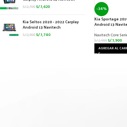
S/.
1,620
S/.
2,700
-34%
Kia Sportage 2019
Kia Seltos 2020 - 2022 Carplay
Android 13 Navit
Android 13 Navitech
S/.
1,740
Navitech Core Seri
S/.
2,900
S/.
1,900
S/.
2,900
AGREGAR AL CAR