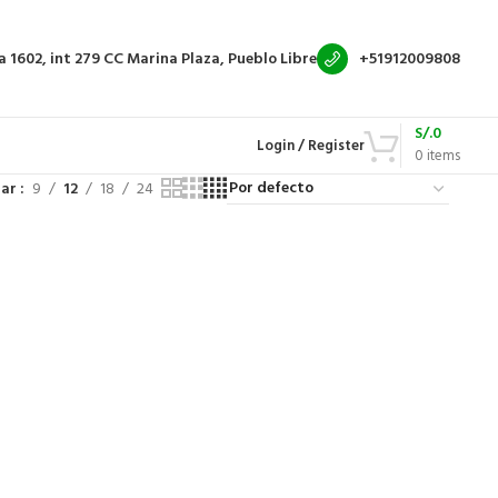
a 1602, int 279
CC Marina Plaza, Pueblo Libre
+51912009808
S/.
0
Login / Register
0
items
rar
9
12
18
24