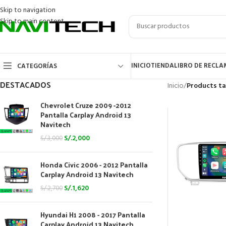
Skip to navigation
Skip to main content
INICIO
TIENDA
LIBRO DE RECL
CATEGORÍAS
DESTACADOS
Inicio
/
Products ta
Chevrolet Cruze 2009 -2012
Pantalla Carplay Android 13
Navitech
S/.
2,000
S/.
3,000
Honda Civic 2006 - 2012 Pantalla
Carplay Android 13 Navitech
S/.
1,620
S/.
2,700
Hyundai H1 2008 - 2017 Pantalla
Carplay Android 13 Navitech