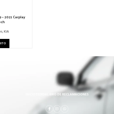
 – 2021 Carplay
ech
es
,
KIA
RITO
INICIO
TIENDA
LIBRO DE RECLAMACIONES