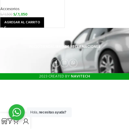
Accesorios
S/.
1,050
S/.
1,500
AGREGAR AL CARRITO
INICIO
TIENDA
LIBRO DE RECLAMACIONES
2023 CREATED BY
NAVITECH
Hola,
necesitas ayuda?