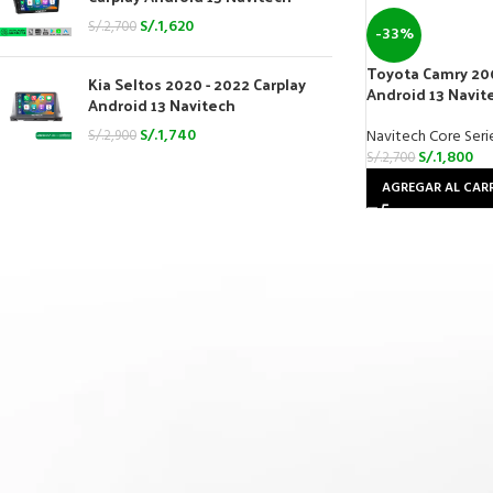
S/.
1,620
S/.
2,700
-33%
Toyota Camry 200
Kia Seltos 2020 - 2022 Carplay
Android 13 Navit
Android 13 Navitech
S/.
1,740
Navitech Core Seri
S/.
2,900
S/.
1,800
S/.
2,700
AGREGAR AL CAR