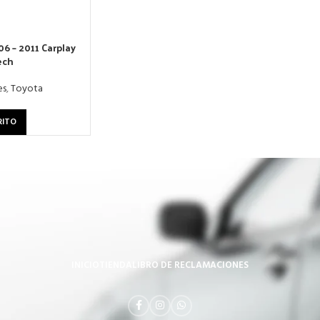
6 – 2011 Carplay
ech
es
,
Toyota
RITO
INICIO
TIENDA
LIBRO DE RECLAMACIONES