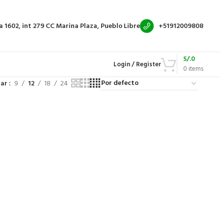
a 1602, int 279
CC Marina Plaza, Pueblo Libre
+51912009808
S/.
0
Login / Register
0
items
rar
9
12
18
24