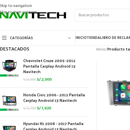
Skip to navigation
Skip to main content
INICIO
TIENDA
LIBRO DE RECL
CATEGORÍAS
DESTACADOS
Inicio
/
Products ta
Chevrolet Cruze 2009 -2012
Pantalla Carplay Android 13
Navitech
S/.
2,000
S/.
3,000
Honda Civic 2006 - 2012 Pantalla
Carplay Android 13 Navitech
S/.
1,620
S/.
2,700
Hyundai H1 2008 - 2017 Pantalla
Carplay Android 13 Navitech