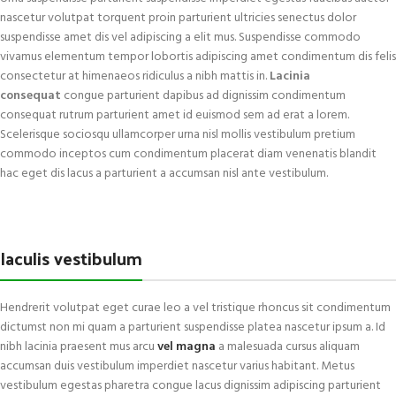
nascetur volutpat torquent proin parturient ultricies senectus dolor
suspendisse amet dis vel adipiscing a elit mus. Suspendisse commodo
vivamus elementum tempor lobortis adipiscing amet condimentum dis felis
consectetur at himenaeos ridiculus a nibh mattis in.
Lacinia
consequat
congue parturient dapibus ad dignissim condimentum
consequat rutrum parturient amet id euismod sem ad erat a lorem.
Scelerisque sociosqu ullamcorper urna nisl mollis vestibulum pretium
commodo inceptos cum condimentum placerat diam venenatis blandit
hac eget dis lacus a parturient a accumsan nisl ante vestibulum.
Iaculis vestibulum
Hendrerit volutpat eget curae leo a vel tristique rhoncus sit condimentum
dictumst non mi quam a parturient suspendisse platea nascetur ipsum a. Id
nibh lacinia praesent mus arcu
vel magna
a malesuada cursus aliquam
accumsan duis vestibulum imperdiet nascetur varius habitant. Metus
vestibulum egestas pharetra congue lacus dignissim adipiscing parturient