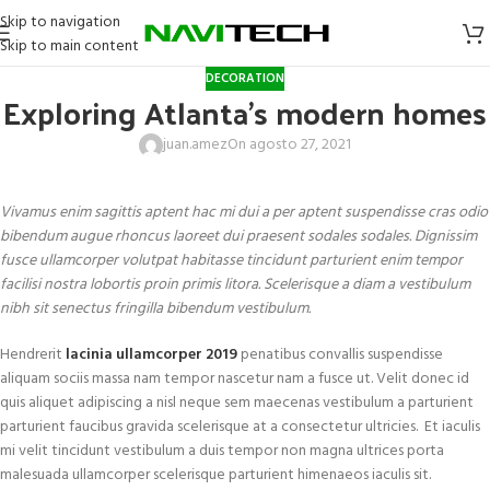
Skip to navigation
Skip to main content
DECORATION
Exploring Atlanta’s modern homes
juan.amez
On agosto 27, 2021
Vivamus enim sagittis aptent hac mi dui a per aptent suspendisse cras odio
bibendum augue rhoncus laoreet dui praesent sodales sodales. Dignissim
fusce ullamcorper volutpat habitasse tincidunt parturient enim tempor
facilisi nostra lobortis proin primis litora. Scelerisque a diam a vestibulum
nibh sit senectus fringilla bibendum vestibulum.
Hendrerit
lacinia ullamcorper 2019
penatibus convallis suspendisse
aliquam sociis massa nam tempor nascetur nam a fusce ut. Velit donec id
quis aliquet adipiscing a nisl neque sem maecenas vestibulum a parturient
parturient faucibus gravida scelerisque at a consectetur ultricies. Et iaculis
mi velit tincidunt vestibulum a duis tempor non magna ultrices porta
malesuada ullamcorper scelerisque parturient himenaeos iaculis sit.