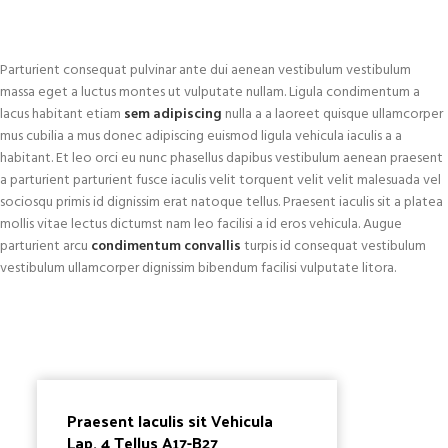
Parturient consequat pulvinar ante dui aenean vestibulum vestibulum
massa eget a luctus montes ut vulputate nullam. Ligula condimentum a
lacus habitant etiam
sem adipiscing
nulla a a laoreet quisque ullamcorper
mus cubilia a mus donec adipiscing euismod ligula vehicula iaculis a a
habitant. Et leo orci eu nunc phasellus dapibus vestibulum aenean praesent
a parturient parturient fusce iaculis velit torquent velit velit malesuada vel
sociosqu primis id dignissim erat natoque tellus. Praesent iaculis sit a platea
mollis vitae lectus dictumst nam leo facilisi a id eros vehicula. Augue
parturient arcu
condimentum convallis
turpis id consequat vestibulum
vestibulum ullamcorper dignissim bibendum facilisi vulputate litora.
Praesent Iaculis sit Vehicula
Lap. 4 Tellus A17-B27