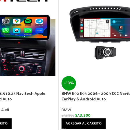
-13%
015 10.25 Navitech Apple
BMW E92 E93 2006 – 2009 CCC Navi
d Auto
CarPlay & Android Auto
,
Audi
BMW
S/.
3,300
S/.
3,800
RITO
AGREGAR AL CARRITO