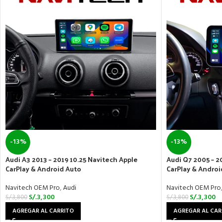
-13%
-13%
Audi A3 2013 – 2019 10.25 Navitech Apple
Audi Q7 2005 – 2
CarPlay & Android Auto
CarPlay & Androi
Navitech OEM Pro
,
Audi
Navitech OEM Pro
S/.
3,300
S/.
3,300
S/.
3,800
S/.
3,800
AGREGAR AL CARRITO
AGREGAR AL CAR