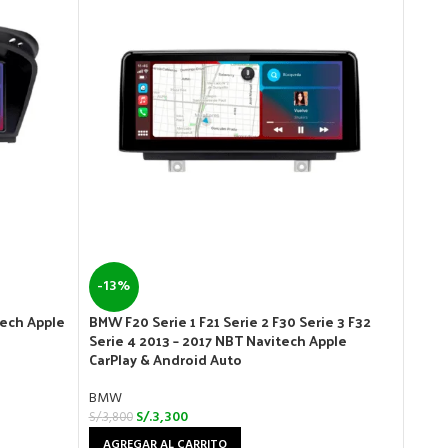
-13%
-13
tech Apple
BMW F20 Serie 1 F21 Serie 2 F30 Serie 3 F32
BMW F
Serie 4 2013 – 2017 NBT Navitech Apple
Navit
CarPlay & Android Auto
BMW
BMW
S/.
3,8
S/.
3,300
S/.
3,800
AGR
AGREGAR AL CARRITO