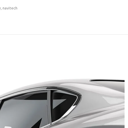
y
,
navitech