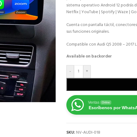
sistema operativo Android 12 podrás di
Netflix | YouTube | Spotify | Waze | 
Cuenta con pantalla táctil, conectore
sus funciones originales.
Compatible con Audi Q5 2008 – 2017 L
Available on backorder
-
+
Ventas
Online
Escríbenos por Whats
SKU:
NV-AUDI-018