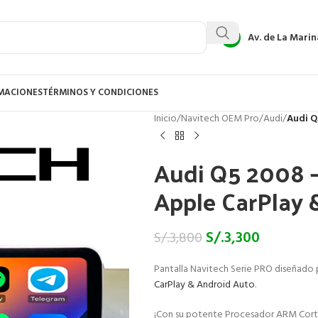
Av. de La Marin
AMACIONES
TÉRMINOS Y CONDICIONES
Inicio
/
Navitech OEM Pro
/
Audi
/
Audi Q
Audi Q5 2008 –
Apple CarPlay 
S/.
3,300
S/.
3,800
Pantalla Navitech Serie PRO diseñado
CarPlay & Android Auto
.
¡Con su potente Procesador ARM Cort