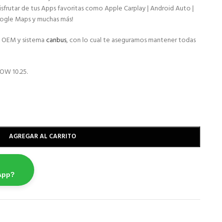
sfrutar de tus Apps favoritas como Apple Carplay | Android Auto |
Google Maps y muchas más!
s OEM y sistema
canbus
, con lo cual te aseguramos mantener todas
OW 10.25.
AGREGAR AL CARRITO
App?