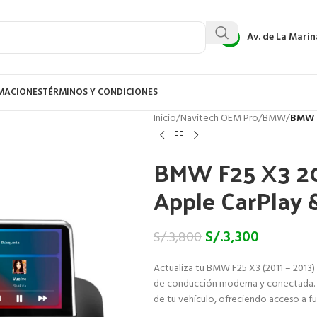
Av. de La Marin
AMACIONES
TÉRMINOS Y CONDICIONES
Inicio
/
Navitech OEM Pro
/
BMW
/
BMW F
BMW F25 X3 201
Apple CarPlay 
S/.
3,300
S/.
3,800
Actualiza tu BMW F25 X3 (2011 – 2013) 
de conducción moderna y conectada. Es
de tu vehículo, ofreciendo acceso a f