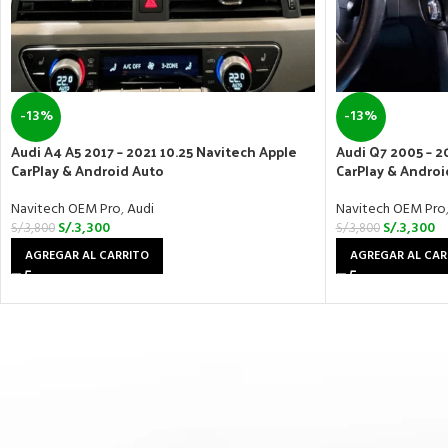
-13%
-13%
Audi A4 A5 2017 – 2021 10.25 Navitech Apple
Audi Q7 2005 – 2
CarPlay & Android Auto
CarPlay & Androi
Navitech OEM Pro
,
Audi
Navitech OEM Pro
S/.
3,300
S/.
3,300
S/.
3,800
S/.
3,800
AGREGAR AL CARRITO
AGREGAR AL CAR