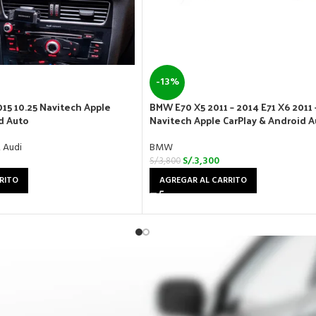
-13%
015 10.25 Navitech Apple
BMW E70 X5 2011 – 2014 E71 X6 2011 
d Auto
Navitech Apple CarPlay & Android 
,
Audi
BMW
S/.
3,300
S/.
3,800
RITO
AGREGAR AL CARRITO