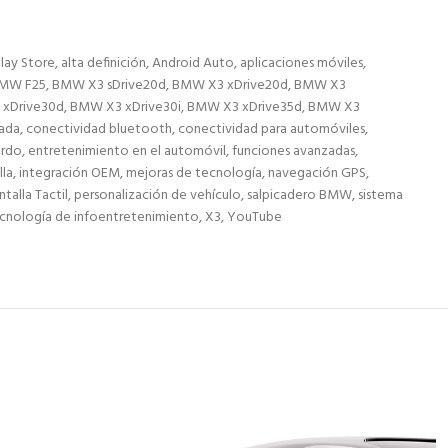
lay Store
,
alta definición
,
Android Auto
,
aplicaciones móviles
,
MW F25
,
BMW X3 sDrive20d
,
BMW X3 xDrive20d
,
BMW X3
xDrive30d
,
BMW X3 xDrive30i
,
BMW X3 xDrive35d
,
BMW X3
ada
,
conectividad bluetooth
,
conectividad para automóviles
,
ordo
,
entretenimiento en el automóvil
,
funciones avanzadas
,
lla
,
integración OEM
,
mejoras de tecnología
,
navegación GPS
,
ntalla Tactil
,
personalización de vehículo
,
salpicadero BMW
,
sistema
cnología de infoentretenimiento
,
X3
,
YouTube