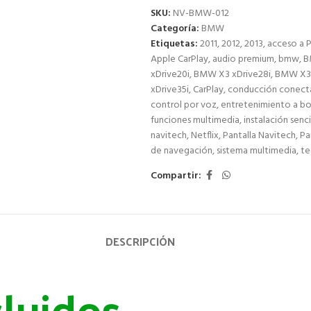
SKU:
NV-BMW-012
Categoría:
BMW
Etiquetas:
2011
,
2012
,
2013
,
acceso a P
Apple CarPlay
,
audio premium
,
bmw
,
B
xDrive20i
,
BMW X3 xDrive28i
,
BMW X3 
xDrive35i
,
CarPlay
,
conducción conect
control por voz
,
entretenimiento a b
funciones multimedia
,
instalación senci
navitech
,
Netflix
,
Pantalla Navitech
,
Pa
de navegación
,
sistema multimedia
,
te
Compartir:
DESCRIPCIÓN
cluidos