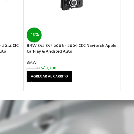
-13%
-13
– 2014 CIC
BMW E92 E93 2006 – 2009 CCC Navitech Apple
BMW X
Auto
CarPlay & Android Auto
CarPl
BMW
BMW
S/.
3,300
S/.
3,800
S/.
3,8
AGREGAR AL CARRITO
AGR