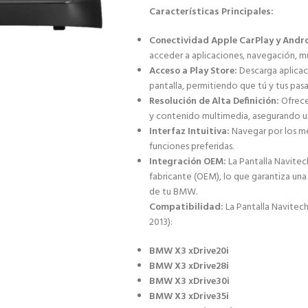
Características Principales:
Conectividad Apple CarPlay y Andr
acceder a aplicaciones, navegación, mú
Acceso a Play Store:
Descarga aplica
pantalla, permitiendo que tú y tus pas
Resolución de Alta Definición:
Ofrece
y contenido multimedia, asegurando un
Interfaz Intuitiva:
Navegar por los men
funciones preferidas.
Integración OEM:
La Pantalla Navitec
fabricante (OEM), lo que garantiza una 
de tu BMW.
Compatibilidad:
La Pantalla Navitech
2013):
BMW X3 xDrive20i
BMW X3 xDrive28i
BMW X3 xDrive30i
BMW X3 xDrive35i