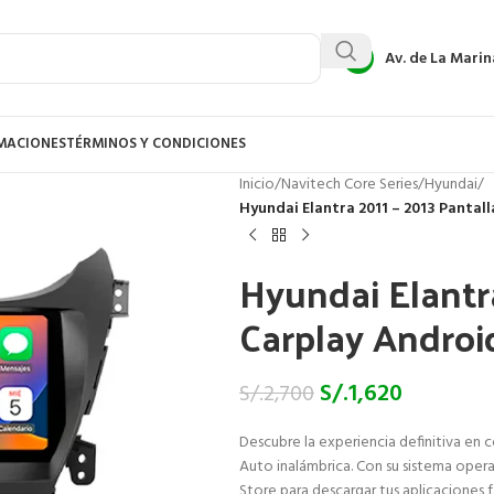
Av. de La Marin
AMACIONES
TÉRMINOS Y CONDICIONES
Inicio
/
Navitech Core Series
/
Hyundai
/
Hyundai Elantra 2011 – 2013 Pantal
Hyundai Elantr
Carplay Androi
S/.
1,620
S/.
2,700
Descubre la experiencia definitiva en 
Auto inalámbrica. Con su sistema opera
Store para descargar tus aplicaciones 