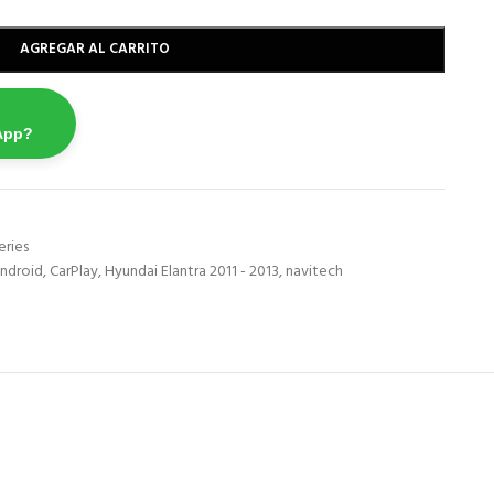
AGREGAR AL CARRITO
App?
eries
ndroid
,
CarPlay
,
Hyundai Elantra 2011 - 2013
,
navitech