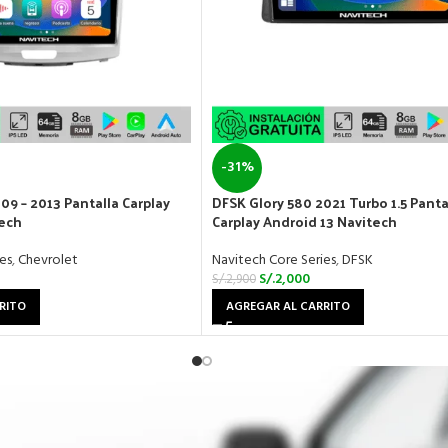
-31%
09 – 2013 Pantalla Carplay
DFSK Glory 580 2021 Turbo 1.5 Panta
tech
Carplay Android 13 Navitech
es
,
Chevrolet
Navitech Core Series
,
DFSK
S/.
2,000
S/.
2,900
RITO
AGREGAR AL CARRITO