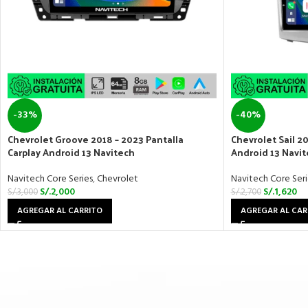
-33%
-40%
Chevrolet Groove 2018 – 2023 Pantalla
Chevrolet Sail 20
Carplay Android 13 Navitech
Android 13 Navi
Navitech Core Series
,
Chevrolet
Navitech Core Seri
S/.
2,000
S/.
1,620
S/.
3,000
S/.
2,700
AGREGAR AL CARRITO
AGREGAR AL CAR