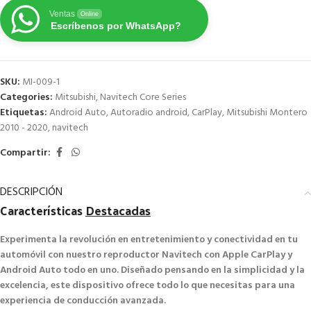
Ventas
Online
Escríbenos por WhatsApp?
SKU:
MI-009-1
Categories:
Mitsubishi
,
Navitech Core Series
Etiquetas:
Android Auto
,
Autoradio android
,
CarPlay
,
Mitsubishi Montero
2010 - 2020
,
navitech
Compartir:
DESCRIPCIÓN
Características
Destacadas
Experimenta la revolución en entretenimiento y conectividad en tu
automóvil con nuestro reproductor Navitech con Apple CarPlay y
Android Auto todo en uno. Diseñado pensando en la simplicidad y la
excelencia, este dispositivo ofrece todo lo que necesitas para una
experiencia de conducción avanzada.