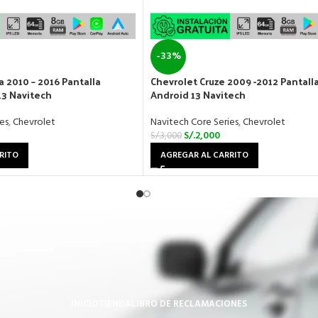
-33%
a 2010 – 2016 Pantalla
Chevrolet Cruze 2009 -2012 Pantalla
13 Navitech
Android 13 Navitech
es
,
Chevrolet
Navitech Core Series
,
Chevrolet
S/.
2,000
S/.
3,000
RITO
AGREGAR AL CARRITO
INICIO
TIENDA
LIBRO DE RECLAMACIONES