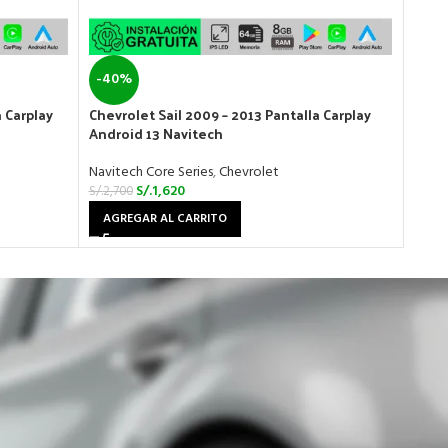
-40%
-31
 Carplay
Chevrolet Sail 2009 – 2013 Pantalla Carplay
DFSK 
Android 13 Navitech
Andr
Navitech Core Series
,
Chevrolet
Navit
S/.
1,620
S/.
2,700
S/.
2,9
AGREGAR AL CARRITO
AGR