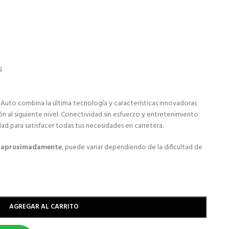
s
 Auto combina la última tecnología y características innovadoras
ón al siguiente nivel. Conectividad sin esfuerzo y entretenimiento
dad para satisfacer todas tus necesidades en carretera.
s aproximadamente
, puede variar dependiendo de la dificultad de
AGREGAR AL CARRITO