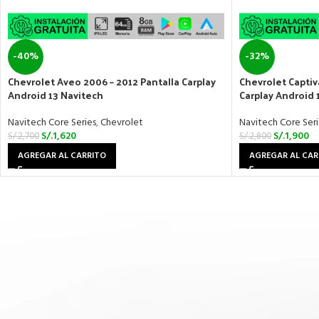
-40%
-32%
Chevrolet Aveo 2006 – 2012 Pantalla Carplay
Chevrolet Captiv
Android 13 Navitech
Carplay Android 
Navitech Core Series
,
Chevrolet
Navitech Core Seri
S/.
1,620
S/.
1,900
S/.
2,700
S/.
2,800
AGREGAR AL CARRITO
AGREGAR AL CAR