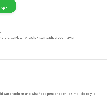
App?
san
ndroid
,
CarPlay
,
navitech
,
Nissan Qashqai 2007 - 2013
id Auto todo en uno. Diseñado pensando en la simplicidad y la