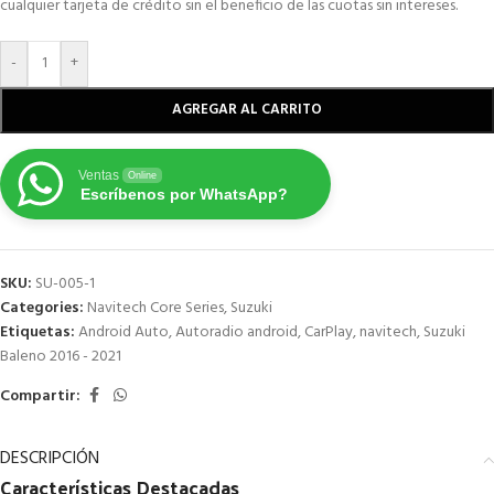
cualquier tarjeta de crédito sin el beneficio de las cuotas sin intereses.
-
+
AGREGAR AL CARRITO
Ventas
Online
Escríbenos por WhatsApp?
SKU:
SU-005-1
Categories:
Navitech Core Series
,
Suzuki
Etiquetas:
Android Auto
,
Autoradio android
,
CarPlay
,
navitech
,
Suzuki
Baleno 2016 - 2021
Compartir:
DESCRIPCIÓN
Características
Destacadas