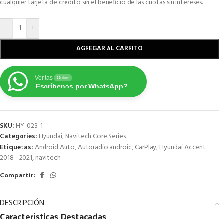
cualquier tarjeta de crédito sin el beneficio de las cuotas sin intereses.
-
+
AGREGAR AL CARRITO
Ventas
Online
Escríbenos por WhatsApp?
SKU:
HY-023-1
Categories:
Hyundai
,
Navitech Core Series
Etiquetas:
Android Auto
,
Autoradio android
,
CarPlay
,
Hyundai Accent
2018 - 2021
,
navitech
Compartir:
DESCRIPCIÓN
Características
Destacadas