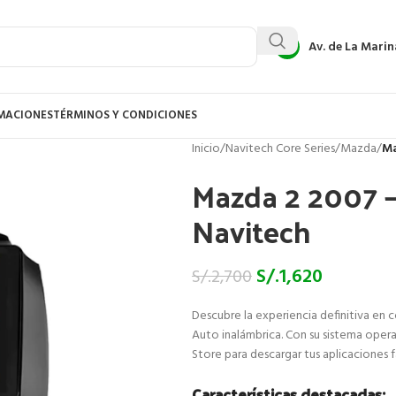
Av. de La Marin
AMACIONES
TÉRMINOS Y CONDICIONES
Inicio
/
Navitech Core Series
/
Mazda
/
Ma
Mazda 2 2007 –
Navitech
S/.
1,620
S/.
2,700
Descubre la experiencia definitiva en 
Auto inalámbrica. Con su sistema opera
Store para descargar tus aplicaciones 
Características destacadas: