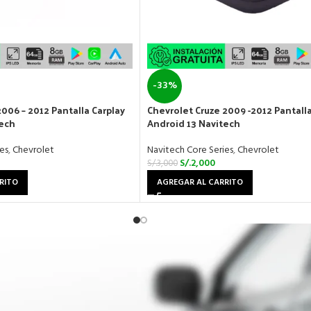
-33%
006 – 2012 Pantalla Carplay
Chevrolet Cruze 2009 -2012 Pantalla
tech
Android 13 Navitech
es
,
Chevrolet
Navitech Core Series
,
Chevrolet
S/.
2,000
S/.
3,000
RITO
AGREGAR AL CARRITO