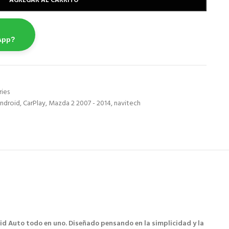
AGREGAR AL CARRITO
App?
ries
ndroid
,
CarPlay
,
Mazda 2 2007 - 2014
,
navitech
id Auto todo en uno. Diseñado pensando en la simplicidad y la