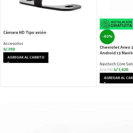
Cámara HD Tipo avión
-40%
Accesorios
Chevrolet Aveo 2
S/.
350
Android 13 Navi
AGREGAR AL CARRITO
Navitech Core Seri
S/.
1,620
S/.
2,700
AGREGAR AL CAR