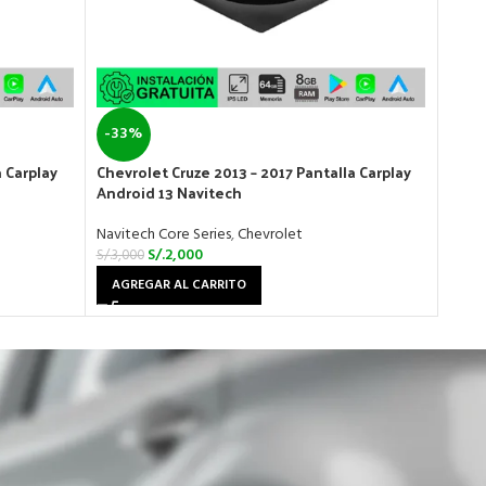
-33%
-40
 Carplay
Chevrolet Cruze 2013 – 2017 Pantalla Carplay
Chevr
Android 13 Navitech
Andr
Navitech Core Series
,
Chevrolet
Navit
S/.
2,000
S/.
3,000
S/.
3,0
AGREGAR AL CARRITO
AGR