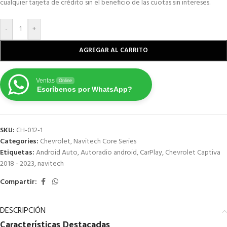
cualquier tarjeta de crédito sin el beneficio de las cuotas sin intereses.
-
+
AGREGAR AL CARRITO
Ventas
Online
Escríbenos por WhatsApp?
SKU:
CH-012-1
Categories:
Chevrolet
,
Navitech Core Series
Etiquetas:
Android Auto
,
Autoradio android
,
CarPlay
,
Chevrolet Captiva
2018 - 2023
,
navitech
Compartir:
DESCRIPCIÓN
Características
Destacadas