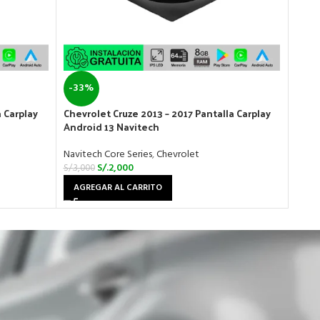
-33%
-33
 Carplay
Chevrolet Cruze 2013 – 2017 Pantalla Carplay
Chevr
Android 13 Navitech
Carpl
Navitech Core Series
,
Chevrolet
Navit
S/.
2,000
S/.
3,000
S/.
3,0
AGREGAR AL CARRITO
AGR