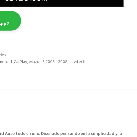
AGREGAR AL CARRITO
App?
ries
ndroid
,
CarPlay
,
Mazda 3 2003 - 2008
,
navitech
id Auto todo en uno. Diseñado pensando en la simplicidad y la