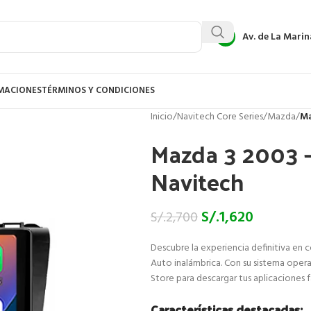
Av. de La Marin
AMACIONES
TÉRMINOS Y CONDICIONES
Inicio
/
Navitech Core Series
/
Mazda
/
Ma
Mazda 3 2003 –
Navitech
S/.
1,620
S/.
2,700
Descubre la experiencia definitiva en 
Auto inalámbrica. Con su sistema opera
Store para descargar tus aplicaciones 
Características destacadas: