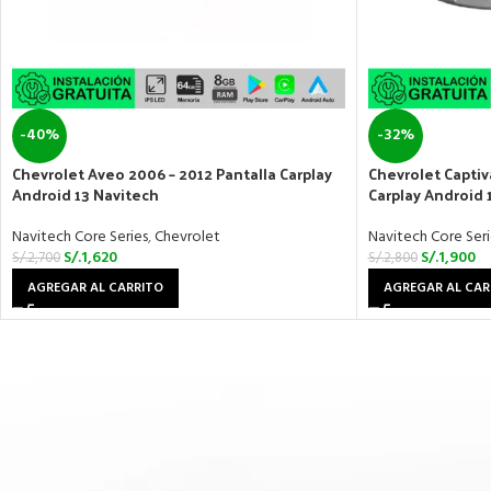
-40%
-32%
Chevrolet Aveo 2006 – 2012 Pantalla Carplay
Chevrolet Captiv
Android 13 Navitech
Carplay Android 
Navitech Core Series
,
Chevrolet
Navitech Core Seri
S/.
1,620
S/.
1,900
S/.
2,700
S/.
2,800
AGREGAR AL CARRITO
AGREGAR AL CAR