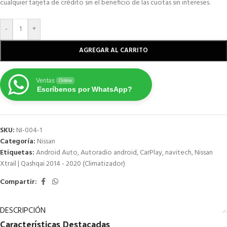
cualquier tarjeta de crédito sin el beneficio de las cuotas sin intereses.
-
+
AGREGAR AL CARRITO
Ventas
Online
Escríbenos por WhatsApp?
SKU:
NI-004-1
Categoría:
Nissan
Etiquetas:
Android Auto
,
Autoradio android
,
CarPlay
,
navitech
,
Nissan
Xtrail | Qashqai 2014 - 2020 (Climatizador)
Compartir:
DESCRIPCIÓN
Características
Destacadas