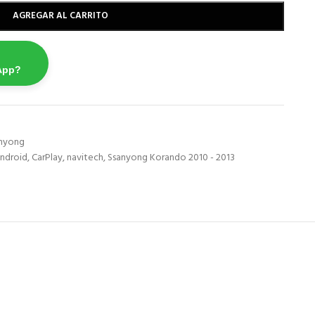
AGREGAR AL CARRITO
App?
nyong
ndroid
,
CarPlay
,
navitech
,
Ssanyong Korando 2010 - 2013