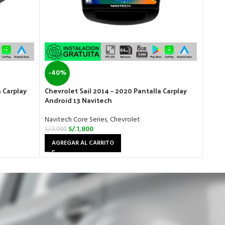
-40%
-31
 Carplay
Chevrolet Sail 2014 – 2020 Pantalla Carplay
DFSK 
Android 13 Navitech
Andr
Navitech Core Series
,
Chevrolet
Navit
S/.
1,800
S/.
3,000
S/.
2,9
AGREGAR AL CARRITO
AGR