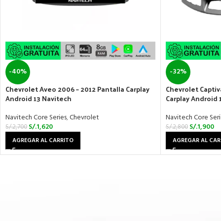
-40%
-32%
Chevrolet Aveo 2006 – 2012 Pantalla Carplay
Chevrolet Captiv
Android 13 Navitech
Carplay Android 
Navitech Core Series
,
Chevrolet
Navitech Core Seri
S/.
1,620
S/.
1,900
S/.
2,700
S/.
2,800
AGREGAR AL CARRITO
AGREGAR AL CAR