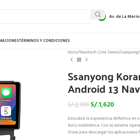
Av. de La Marin
AMACIONES
TÉRMINOS Y CONDICIONES
Inicio
/
Navitech Core Series
/
Ssanyong
/
Ssanyong Koran
Android 13 Nav
S/.
1,620
S/.
2,700
Descubre la experiencia definitiva en 
Auto inalámbrica. Con su sistema opera
Store para descargar tus aplicaciones 