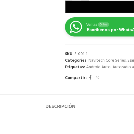
Ventas
Online
Escríbenos por Whats
SKU:
S-001-1
Categories:
Navitech Core Series
,
Ssa
Etiquetas:
Android Auto
,
Autoradio a
Compartir:
DESCRIPCIÓN