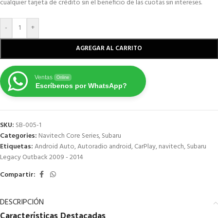
cualquier tarjeta de crédito sin el beneficio de las cuotas sin intereses.
-
+
AGREGAR AL CARRITO
Ventas
Online
Escríbenos por WhatsApp?
SKU:
SB-005-1
Categories:
Navitech Core Series
,
Subaru
Etiquetas:
Android Auto
,
Autoradio android
,
CarPlay
,
navitech
,
Subaru
Legacy Outback 2009 - 2014
Compartir:
DESCRIPCIÓN
Características
Destacadas