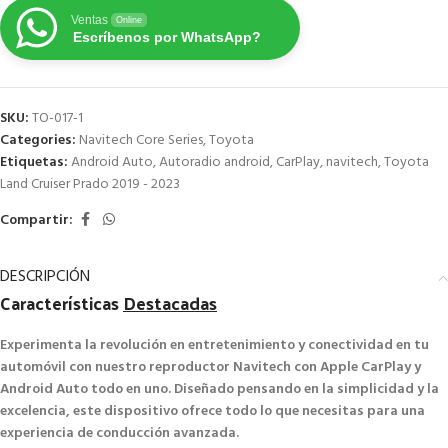
Ventas
Online
Escríbenos por WhatsApp?
SKU:
TO-017-1
Categories:
Navitech Core Series
,
Toyota
Etiquetas:
Android Auto
,
Autoradio android
,
CarPlay
,
navitech
,
Toyota
Land Cruiser Prado 2019 - 2023
Compartir:
DESCRIPCIÓN
Características
Destacadas
Experimenta la revolución en entretenimiento y conectividad en tu
automóvil con nuestro reproductor Navitech con Apple CarPlay y
Android Auto todo en uno. Diseñado pensando en la simplicidad y la
excelencia, este dispositivo ofrece todo lo que necesitas para una
experiencia de conducción avanzada.