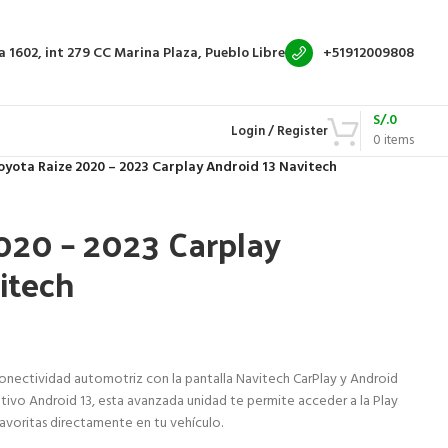
a 1602, int 279
CC Marina Plaza, Pueblo Libre
+51912009808
S/.
0
Login / Register
0
items
oyota Raize 2020 – 2023 Carplay Android 13 Navitech
020 – 2023 Carplay
itech
conectividad automotriz con la pantalla Navitech CarPlay y Android
tivo Android 13, esta avanzada unidad te permite acceder a la Play
favoritas directamente en tu vehículo.