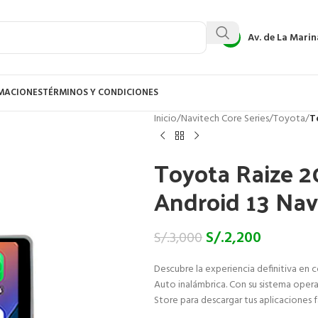
Av. de La Marin
AMACIONES
TÉRMINOS Y CONDICIONES
Inicio
/
Navitech Core Series
/
Toyota
/
T
Toyota Raize 2
Android 13 Nav
S/.
2,200
S/.
3,000
Descubre la experiencia definitiva en 
Auto inalámbrica. Con su sistema opera
Store para descargar tus aplicaciones 