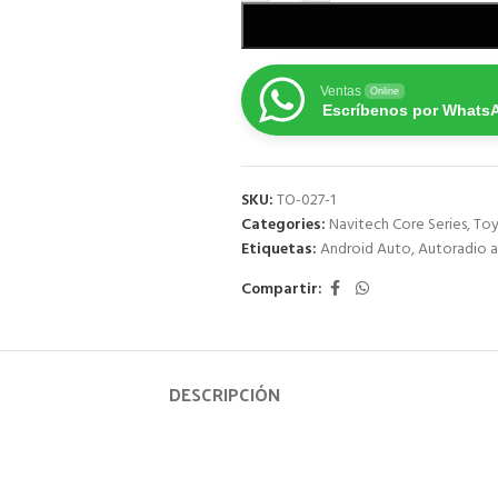
Ventas
Online
Escríbenos por Whats
SKU:
TO-027-1
Categories:
Navitech Core Series
,
To
Etiquetas:
Android Auto
,
Autoradio a
Compartir:
DESCRIPCIÓN