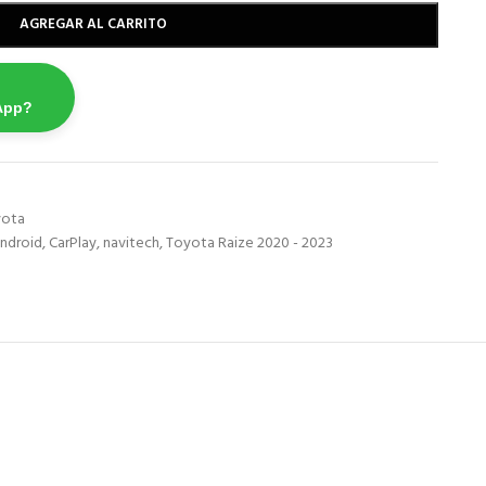
AGREGAR AL CARRITO
App?
yota
ndroid
,
CarPlay
,
navitech
,
Toyota Raize 2020 - 2023