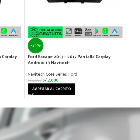
-31%
-35
a Carplay
Ford Escape 2013 – 2017 Pantalla Carplay
Ford 
Android 13 Navitech
Andr
Navitech Core Series
,
Ford
Navit
S/.
2,000
S/.
2,900
S/.
3,1
AGREGAR AL CARRITO
AGR