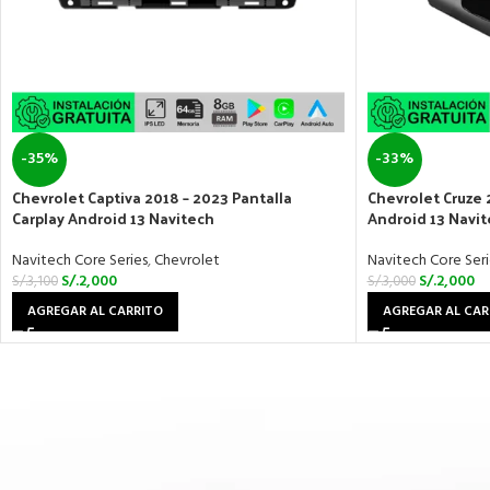
-35%
-33%
Chevrolet Captiva 2018 – 2023 Pantalla
Chevrolet Cruze 2
Carplay Android 13 Navitech
Android 13 Navi
Navitech Core Series
,
Chevrolet
Navitech Core Seri
S/.
2,000
S/.
2,000
S/.
3,100
S/.
3,000
AGREGAR AL CARRITO
AGREGAR AL CAR