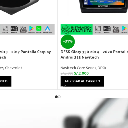
-31%
013 – 2017 Pantalla Carplay
DFSK Glory 330 2014 – 2020 Pantall
tech
Android 13 Navitech
es
,
Chevrolet
Navitech Core Series
,
DFSK
S/.
2,000
S/.
2,900
RITO
AGREGAR AL CARRITO