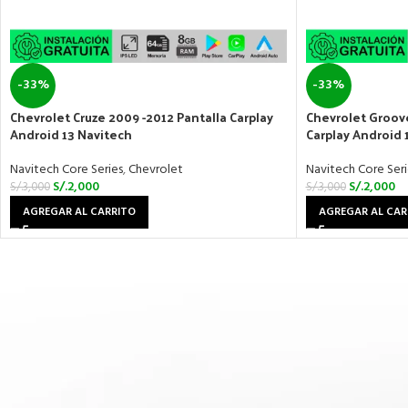
-33%
-33%
Chevrolet Cruze 2009 -2012 Pantalla Carplay
Chevrolet Groove
Android 13 Navitech
Carplay Android 
Navitech Core Series
,
Chevrolet
Navitech Core Seri
S/.
2,000
S/.
2,000
S/.
3,000
S/.
3,000
AGREGAR AL CARRITO
AGREGAR AL CAR