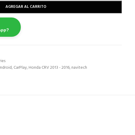
AGREGAR AL CARRITO
App?
ies
ndroid
,
CarPlay
,
Honda CRV 2013 - 2016
,
navitech