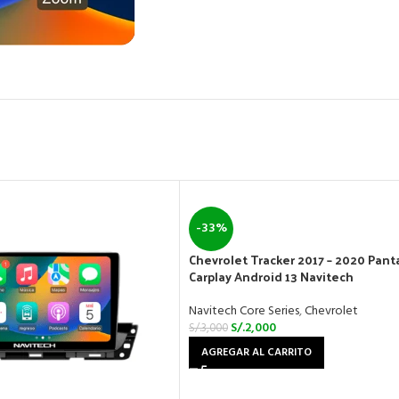
-33%
Chevrolet Tracker 2017 – 2020 Panta
Carplay Android 13 Navitech
Navitech Core Series
,
Chevrolet
S/.
2,000
S/.
3,000
AGREGAR AL CARRITO