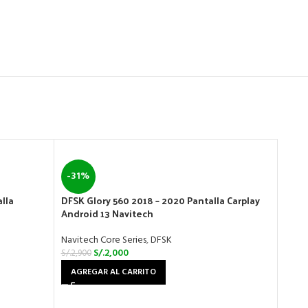
-31%
-31
lla
DFSK Glory 560 2018 – 2020 Pantalla Carplay
DFSK 
Android 13 Navitech
Andr
Navitech Core Series
,
DFSK
Navit
S/.
2,000
S/.
2,900
S/.
2,9
AGREGAR AL CARRITO
AGR