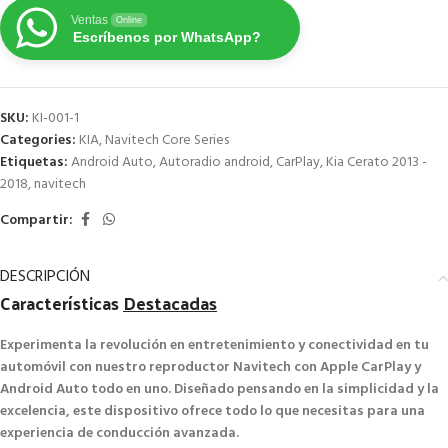
Ventas
Online
Escríbenos por WhatsApp?
SKU:
KI-001-1
Categories:
KIA
,
Navitech Core Series
Etiquetas:
Android Auto
,
Autoradio android
,
CarPlay
,
Kia Cerato 2013 -
2018
,
navitech
Compartir:
DESCRIPCIÓN
Características
Destacadas
Experimenta la revolución en entretenimiento y conectividad en tu
automóvil con nuestro reproductor Navitech con Apple CarPlay y
Android Auto todo en uno. Diseñado pensando en la simplicidad y la
excelencia, este dispositivo ofrece todo lo que necesitas para una
experiencia de conducción avanzada.