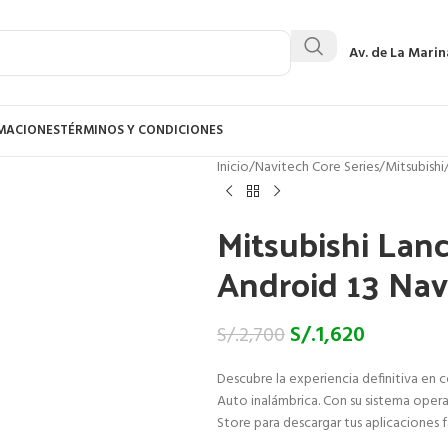
Av. de La Marin
AMACIONES
TÉRMINOS Y CONDICIONES
Inicio
/
Navitech Core Series
/
Mitsubishi
Mitsubishi Lan
Android 13 Nav
S/.
1,620
S/.
2,700
Descubre la experiencia definitiva en 
Auto inalámbrica. Con su sistema opera
Store para descargar tus aplicaciones 