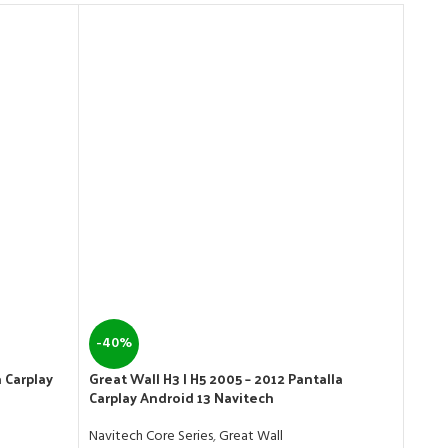
-40%
-40
 Carplay
Great Wall H3 | H5 2005 – 2012 Pantalla
Great
Carplay Android 13 Navitech
Andr
Navitech Core Series
,
Great Wall
Navit