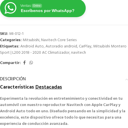
Ventas
Online
Escríbenos por WhatsApp?
SKU:
MI-012-1
Categories:
Mitsubishi
,
Navitech Core Series
Etiquetas:
Android Auto
,
Autoradio android
,
CarPlay
,
Mitsubishi Montero
Sport | L200 2018 - 2020 AC Climatizador
,
navitech
Compartir:
DESCRIPCIÓN
Características
Destacadas
Experimenta la revolución en entretenimiento y conectividad en tu
automóvil con nuestro reproductor Navitech con Apple CarPlay y
Android Auto todo en uno. Diseñado pensando en la simplicidad y la
excelencia, este dispositivo ofrece todo lo que necesitas para una
experiencia de conducción avanzada.