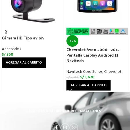
Cámara HD Tipo avión
-40%
Accesorios
Chevrolet Aveo 2006 – 2012
S/.
350
Pantalla Carplay Android 13
Navitech
AGREGAR AL CARRITO
Navitech Core Series
,
Chevrolet
S/.
1,620
S/.
2,700
AGREGAR AL CARRITO
INICIO
TIENDA
LIBRO DE RECLAMACIONES