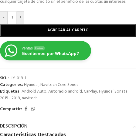
cualquier tarjeta de crédito sin el beneficio de las cuotas sin intereses.
-
+
AGREGAR AL CARRITO
Ventas
Online
Escríbenos por WhatsApp?
SKU:
HY-018-1
Categories:
Hyundai
,
Navitech Core Series
Etiquetas:
Android Auto
,
Autoradio android
,
CarPlay
,
Hyundai Sonata
2015 - 2018
,
navitech
Compartir:
DESCRIPCIÓN
Características
Destacadas